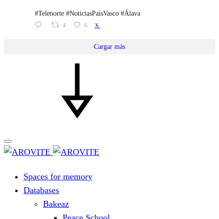
#Telenorte #NoticiasPaísVasco #Álava
4
6
X
Cargar más
Spaces for memory
Databases
Bakeaz
Peace School