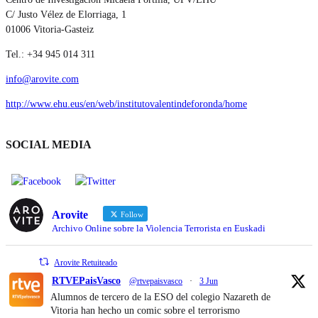
C/ Justo Vélez de Elorriaga, 1
01006 Vitoria-Gasteiz
Tel.: +34 945 014 311
info@arovite.com
http://www.ehu.eus/en/web/institutovalentindeforonda/home
SOCIAL MEDIA
Arovite
Follow
Archivo Online sobre la Violencia Terrorista en Euskadi
Arovite Retuiteado
RTVEPaisVasco
@rtvepaisvasco
·
3 Jun
Alumnos de tercero de la ESO del colegio Nazareth de
Vitoria han hecho un comic sobre el terrorismo