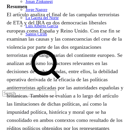
Jonan Zinkunegi
Resumen
Jorge Nagore
El artículo analiza el final de las campañas terroristas
La Gaceta del Norte
de ETA y del IRA en dos democracias liberales
Luis Alberto García
europeas como España y Reino Unido. Con ese fin se
Santos Cirilo
examinan las causas y las consecuencias del cese de la
Search
violencia por parte de las dos organizaciones
terroristas más sanguinarias del continente europeo. Se
analizan asimismo los factores relevantes en las
decisiones de ambas bandas, entre ellos, la debilidad
operativa derivada de la eficacia de las políticas
antiterroristas aplicadas por las autoridades españolas y
británicas. También se evalúan a lo largo del artículo
las limitaciones de dichas políticas, así como la
impunidad política, histórica y moral que se ha
consolidado en ambos contextos como resultado de los
réditos políticos obtenidos por los representantes