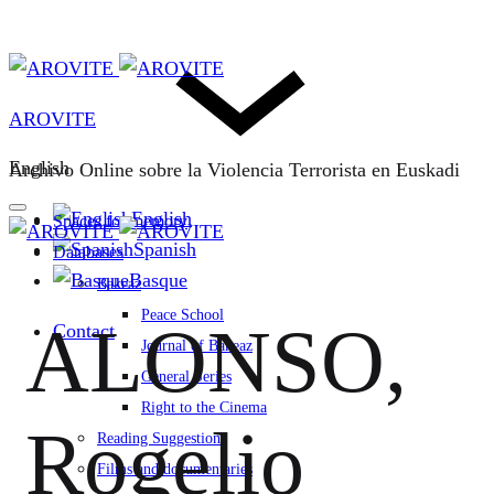
AROVITE
English
Archivo Online sobre la Violencia Terrorista en Euskadi
English
Spaces for memory
Spanish
Databases
Basque
Bakeaz
Peace School
ALONSO,
Contact
Journal of Bakeaz
General Series
Right to the Cinema
Rogelio
Reading Suggestions
Films and documentaries