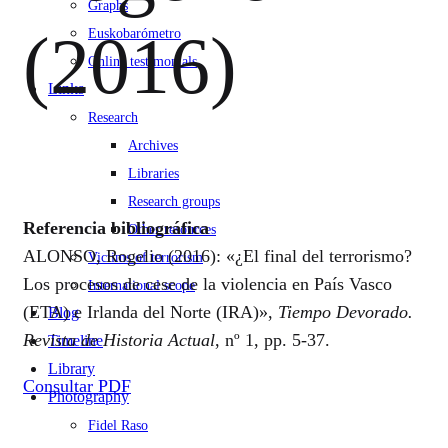
Graphs
(2016)
Euskobarómetro
Online testimonials
Links
Research
Archives
Libraries
Research groups
Referencia bibliográfica
Other resources
ALONSO, Rogelio (2016): «¿El final del terrorismo?
Victims of terrorism
Los procesos de cese de la violencia en País Vasco
International scope
(ETA) e Irlanda del Norte (IRA)»,
Tiempo Devorado.
Blog
Revista de Historia Actual
, nº 1, pp. 5-37.
Timeline
Library
Consultar PDF
Photography
Fidel Raso