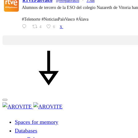
RTVEPaisVasco
@rtvepaisvasco
·
3 Jun
Alumnos de tercero de la ESO del colegio Nazareth de Vitoria han
#Telenorte #NoticiasPaísVasco #Álava
4
6
X
Spaces for memory
Databases