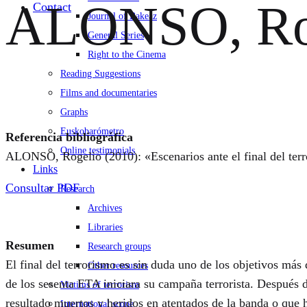
ALONSO, Rog
Contact
Journal of Bakeaz
General Series
Right to the Cinema
Reading Suggestions
Films and documentaries
Graphs
Euskobarómetro
Referencia bibliográfica
Online testimonials
ALONSO, Rogelio (2010): «Escenarios ante el final del terr
Links
Consultar PDF
Research
Archives
Libraries
Resumen
Research groups
El final del terrorismo es sin duda uno de los objetivos má
Other resources
de los sesenta ETA iniciara su campaña terrorista. Después 
Victims of terrorism
resultado muertos y heridos en atentados de la banda o que 
International scope