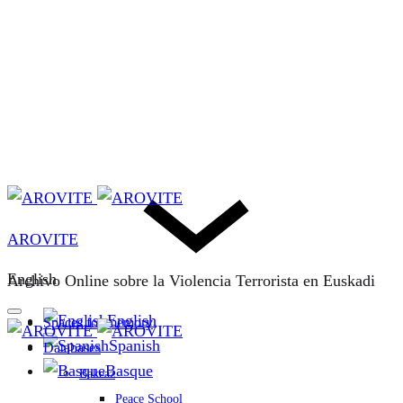
AROVITE
English
Archivo Online sobre la Violencia Terrorista en Euskadi
English
Spaces for memory
Spanish
Databases
Basque
Bakeaz
Peace School