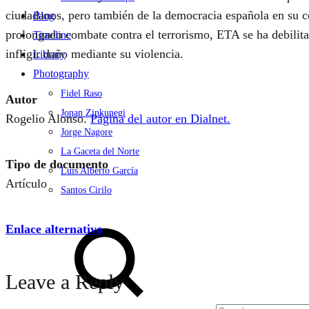
ciudadanos, pero también de la democracia española en su co
Blog
prolongado combate contra el terrorismo, ETA se ha debilit
Timeline
infligir daño mediante su violencia.
Library
Photography
Fidel Raso
Autor
Jonan Zinkunegi
Rogelio Alonso.
Página del autor en Dialnet.
Jorge Nagore
La Gaceta del Norte
Tipo de documento
Luis Alberto García
Artículo
Santos Cirilo
Search
Enlace alternativo
Leave a Reply