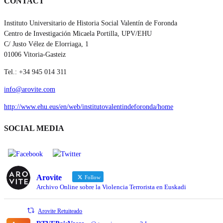
CONTACT
Instituto Universitario de Historia Social Valentín de Foronda
Centro de Investigación Micaela Portilla, UPV/EHU
C/ Justo Vélez de Elorriaga, 1
01006 Vitoria-Gasteiz
Tel.: +34 945 014 311
info@arovite.com
http://www.ehu.eus/en/web/institutovalentindeforonda/home
SOCIAL MEDIA
Arovite
Follow
Archivo Online sobre la Violencia Terrorista en Euskadi
Arovite Retuiteado