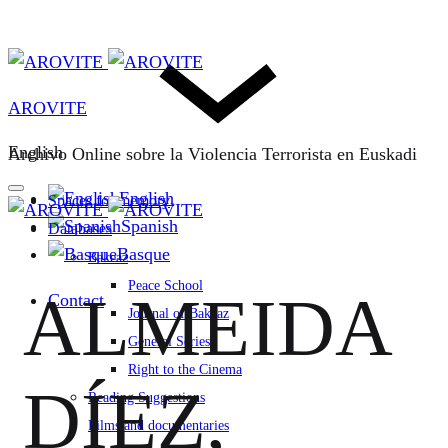
AROVITE
English
Archivo Online sobre la Violencia Terrorista en Euskadi
English
Spaces for memory
Spanish
Databases
Basque
Bakeaz
Peace School
ALMEIDA
Contact
Journal of Bakeaz
General Series
Right to the Cinema
DÍEZ,
Reading Suggestions
Films and documentaries