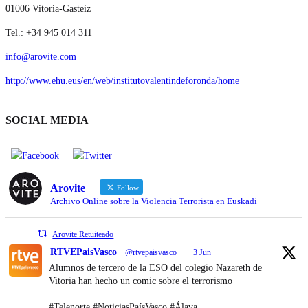
01006 Vitoria-Gasteiz
Tel.: +34 945 014 311
info@arovite.com
http://www.ehu.eus/en/web/institutovalentindeforonda/home
SOCIAL MEDIA
Arovite
Follow
Archivo Online sobre la Violencia Terrorista en Euskadi
Arovite Retuiteado
RTVEPaisVasco
@rtvepaisvasco
·
3 Jun
Alumnos de tercero de la ESO del colegio Nazareth de
Vitoria han hecho un comic sobre el terrorismo
#Telenorte #NoticiasPaísVasco #Álava