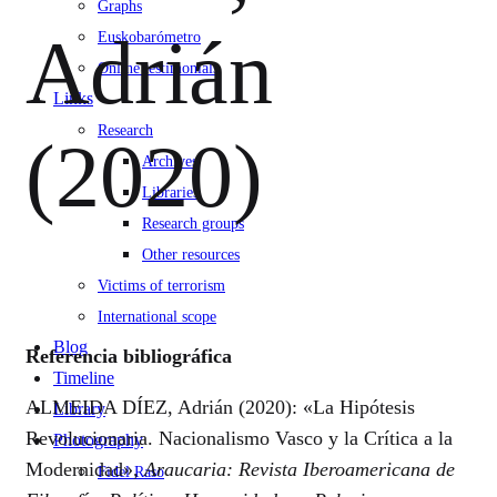
Graphs
Adrián
Euskobarómetro
Online testimonials
Links
Research
(2020)
Archives
Libraries
Research groups
Other resources
Victims of terrorism
International scope
Blog
Referencia bibliográfica
Timeline
ALMEIDA DÍEZ, Adrián (2020): «La Hipótesis
Library
Revolucionaria. Nacionalismo Vasco y la Crítica a la
Photography
Modernidad»,
Araucaria: Revista Iberoamericana de
Fidel Raso