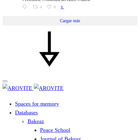
4
6
X
Cargar más
Spaces for memory
Databases
Bakeaz
Peace School
Journal of Bakeaz